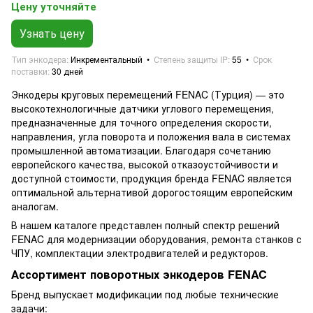
Цену уточняйте
Узнать цену
Тип энкодера
Инкрементальный
Степень защиты IP
55
Срок
поставки
30 дней
Энкодеры круговых перемещений FENAC (Турция) — это
высокотехнологичные датчики углового перемещения,
предназначенные для точного определения скорости,
направления, угла поворота и положения вала в системах
промышленной автоматизации. Благодаря сочетанию
европейского качества, высокой отказоустойчивости и
доступной стоимости, продукция бренда FENAC является
оптимальной альтернативой дорогостоящим европейским
аналогам.
В нашем каталоге представлен полный спектр решений
FENAC для модернизации оборудования, ремонта станков с
ЧПУ, комплектации электродвигателей и редукторов.
Ассортимент поворотных энкодеров FENAC
Бренд выпускает модификации под любые технические
задачи: