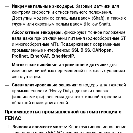
Инкрементальные энкодеры:
базовые датчики для
контроля скорости и относительного положения.
Доступны модели со сплошным валом (Shaft), а также с
глухим или сквозным полым валом (Hollow Shaft).
Абсолютные энкодеры:
фиксируют точное положение
вала даже при отключении питания (однооборотные ST
и многооборотные MT). Поддерживают современные
промышленные интерфейсы:
SSI, BiSS, CANopen,
Profinet, EtherCAT, EtherNet/IP
.
Магнитные линейные и тросиковые датчики:
для
измерения линейных перемещений в тяжелых условиях
эксплуатации.
Специализированные решения:
энкодеры для тяжелой
промышленности (Heavy Duty), датчики наклона
(инклинометры), решения для текстильной отрасли и
обратной связи двигателей.
Преимущества промышленной автоматизации с
FENAC
Высокая совместимость:
Конструктивное исполнение
фланцев и валов FENAC позволяет легко производить