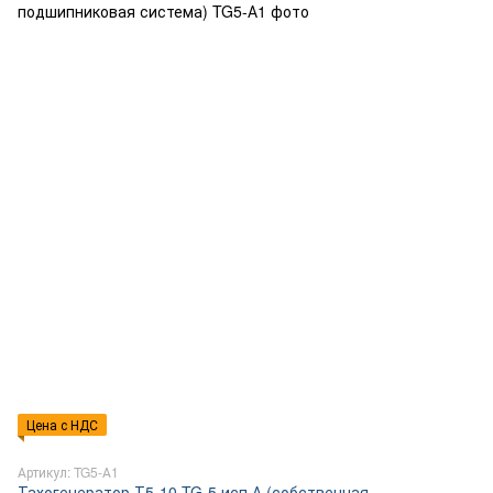
Цена с НДС
Артикул: TG5-А1
Тахогенератор Т5-10,TG-5 исп А (собственная