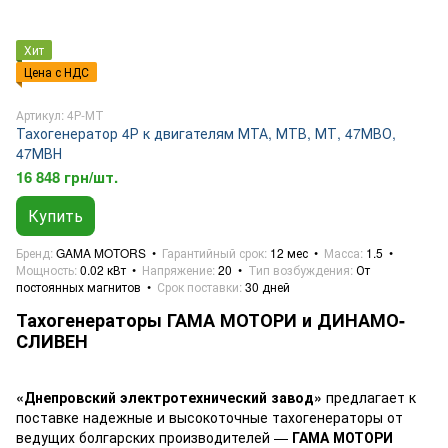
Хит
Цена с НДС
Артикул: 4Р-МТ
Тахогенератор 4Р к двигателям МТА, МТВ, МТ, 47МВО,
47МВН
16 848 грн/шт.
Купить
Бренд
GAMA MOTORS
Гарантийный срок
12 мес
Масса
1.5
Мощность
0.02 кВт
Напряжение
20
Тип возбуждения
От
постоянных магнитов
Срок поставки
30 дней
Тахогенераторы ГАМА МОТОРИ и ДИНАМО-
СЛИВЕН
«Днепровский электротехнический завод»
предлагает к
поставке надежные и высокоточные тахогенераторы от
ведущих болгарских производителей —
ГАМА МОТОРИ