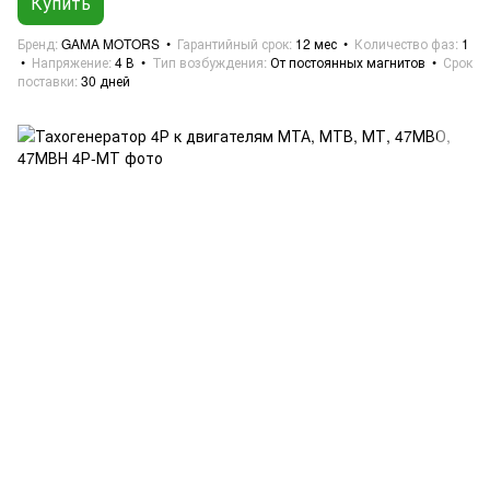
Купить
Бренд
GAMA MOTORS
Гарантийный срок
12 мес
Количество фаз
1
Напряжение
4 В
Тип возбуждения
От постоянных магнитов
Срок
поставки
30 дней