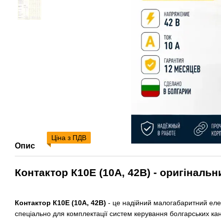
Ціна з ПДВ
Опис
Контактор К10Е (10А, 42В) - оригіналь
Контактор К10Е (10А, 42В)
- це надійний малогабаритний елек
спеціально для комплектації систем керування болгарських кан