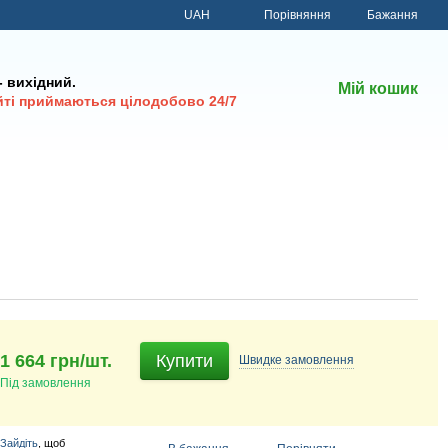
Порівняння
UAH
Бажання
 - вихідний.
Мій кошик
йті приймаються цілодобово 24/7
1 664 грн/шт.
Купити
Швидке
замовлення
Під замовлення
Зайдіть
, щоб