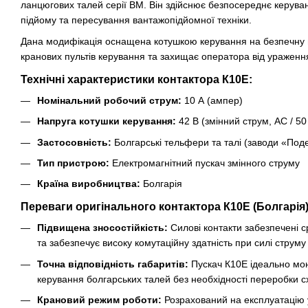
ланцюгових талей серії ВМ. Він здійснює безпосереднє керува
підйому та пересування вантажопідйомної техніки.
Дана модифікація оснащена котушкою керування на безпечну
кранових пультів керування та захищає оператора від ураженн
Технічні характеристики контактора К10Е:
Номінальний робочий струм:
10 А (ампер)
Напруга котушки керування:
42 В (змінний струм, AC / 50
Застосовність:
Болгарські тельфери та талі (заводи «Под
Тип пристрою:
Електромагнітний пускач змінного струму
Країна виробництва:
Болгарія
Переваги оригінального контактора К10Е (Болгарія)
Підвищена зносостійкість:
Силові контакти забезпечені 
та забезпечує високу комутаційну здатність при силі струму
Точна відповідність габаритів:
Пускач К10Е ідеально мон
керування болгарських талей без необхідності переробки с
Крановий режим роботи:
Розрахований на експлуатацію 