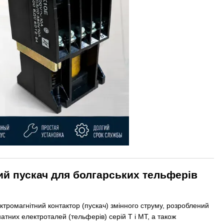
ний пускач для болгарських тельферів
тромагнітний контактор (пускач) змінного струму, розроблений
атних електроталей (тельферів) серій Т і МТ, а також