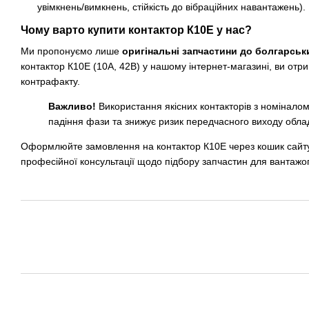
увімкнень/вимкнень, стійкість до вібраційних навантажень).
Чому варто купити контактор К10Е у нас?
Ми пропонуємо лише
оригінальні запчастини до болгарськ
контактор К10Е (10А, 42В) у нашому інтернет-магазині, ви отри
контрафакту.
Важливо!
Використання якісних контакторів з номінало
падіння фази та знижує ризик передчасного виходу обла
Оформлюйте замовлення на контактор К10Е через кошик сайт
професійної консультації щодо підбору запчастин для вантажоп