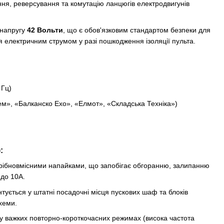
ння, реверсування та комутацію ланцюгів електродвигунів
 напругу
42 Вольти
, що є обов'язковим стандартом безпеки для
я електричним струмом у разі пошкодження ізоляції пульта.
 Гц)
ем», «Балканско Ехо», «Елмот», «Складська Техніка»)
:
срібновмісними напайками, що запобігає обгоранню, залипанню
 до 10А.
тується у штатні посадочні місця пускових шаф та блоків
хеми.
у важких повторно-короткочасних режимах (висока частота