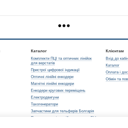
я
Каталог
Клієнтам
Комплекти ПЦІ та оптичних лінійок
Вхід до кабі
для верстатів
Каталог
Пристрої цифрової індикації
Оплата і до
Оптичні лінійні енкодери
Обмін та по
Магнітні лінійні енкодери
Енкодери кругових переміщень
Електродвигуни
Тахогенератори
Запчастини для тельферів Болгарія
Перетворювачі постійного струму ELL
(Болгарія)