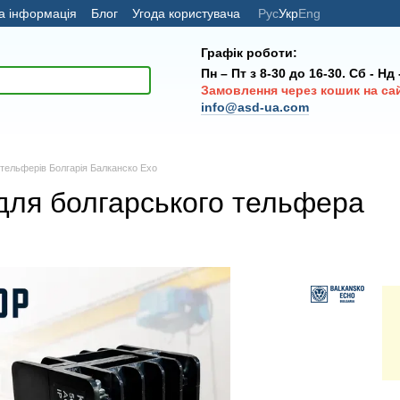
а інформація
Блог
Угода користувача
Рус
Укр
Eng
Графік роботи:
Пн – Пт з 8-30 до 16-30. Сб - Нд
Замовлення через кошик на са
info@asd-ua.com
тельферів Болгарія Балканско Ехо
 для болгарського тельфера