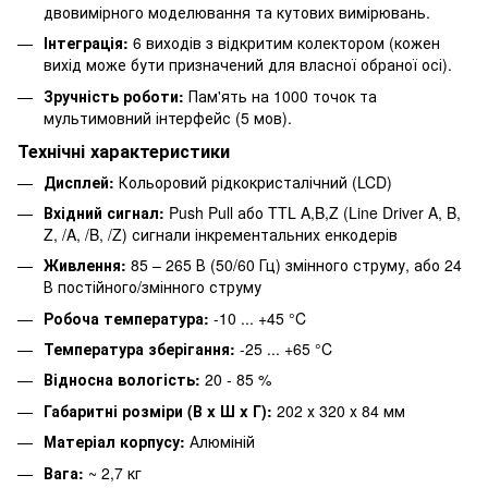
двовимірного моделювання та кутових вимірювань.
Інтеграція:
6 виходів з відкритим колектором (кожен
вихід може бути призначений для власної обраної осі).
Зручність роботи:
Пам'ять на 1000 точок та
мультимовний інтерфейс (5 мов).
Технічні характеристики
Дисплей:
Кольоровий рідкокристалічний (LCD)
Вхідний сигнал:
Push Pull або TTL A,B,Z (Line Driver A, B,
Z, /A, /B, /Z) сигнали інкрементальних енкодерів
Живлення:
85 – 265 В (50/60 Гц) змінного струму, або 24
В постійного/змінного струму
Робоча температура:
-10 ... +45 °C
Температура зберігання:
-25 ... +65 °C
Відносна вологість:
20 - 85 %
Габаритні розміри (В x Ш x Г):
202 х 320 х 84 мм
Матеріал корпусу:
Алюміній
Вага:
~ 2,7 кг