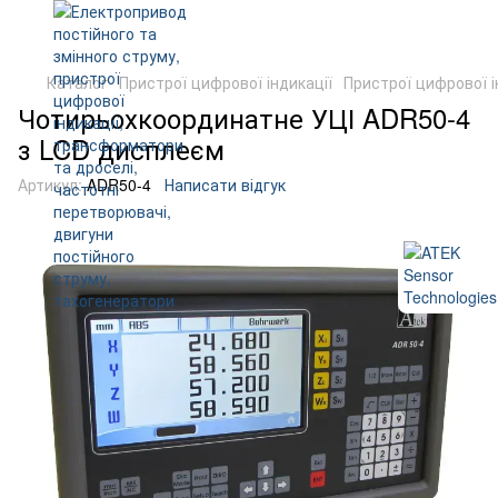
Каталог
Пристрої цифрової індикації
Пристрої цифрової і
Чотирьохкоординатне УЦІ ADR50-4
з LCD дисплеєм
Артикул:
ADR50-4
Написати відгук