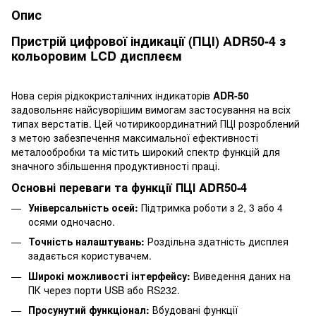
Опис
Пристрій цифрової індикації (ПЦІ) ADR50-4 з
кольоровим LCD дисплеєм
Нова серія рідкокристалічних індикаторів
ADR-50
задовольняє найсуворішим вимогам застосування на всіх
типах верстатів. Цей чотирикоординатний ПЦІ розроблений
з метою забезпечення максимальної ефективності
металообробки та містить широкий спектр функцій для
значного збільшення продуктивності праці.
Основні переваги та функції ПЦІ ADR50-4
Універсальність осей:
Підтримка роботи з 2, 3 або 4
осями одночасно.
Точність налаштувань:
Роздільна здатність дисплея
задається користувачем.
Широкі можливості інтерфейсу:
Виведення даних на
ПК через порти USB або RS232.
Просунутий функціонал:
Вбудовані функції