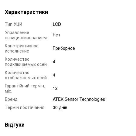
Характеристики
Тип УЦИ
LCD
Управление
Нет
позиционированием
Конструктивное
Приборное
исполнение
Количество
4
подключаемых осей
Количество
4
отображаемых осей
Гарантійний термін,
12
міс.
Бренд
ATEK Sensor Technologies
Термін постачання
30 днів
Відгуки