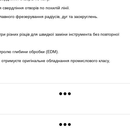
свердління отворів по похилій лінії.
лавного фрезерування радіусів, дуг та заокруглень.
и різних різців для швидкої заміни інструмента без повторної
тролю глибини обробки (EDM).
и отримуєте оригінальне обладнання промислового класу,