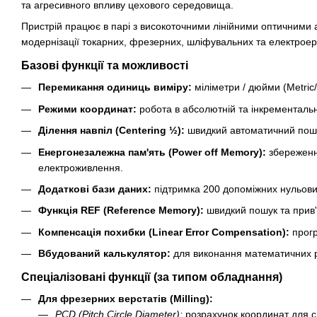
та агресивного впливу цехового середовища.
Пристрій працює в парі з високоточними лінійними оптичними 
модернізації токарних, фрезерних, шліфувальних та електроеро
Базові функції та можливості
Перемикання одиниць виміру:
міліметри / дюйми (Metric/
Режими координат:
робота в абсолютній та інкрементальн
Ділення навпіл (Centering ½):
швидкий автоматичний пошу
Енергонезалежна пам'ять (Power off Memory):
збереження
електроживлення.
Додаткові бази даних:
підтримка 200 допоміжних нульових
Функція REF (Reference Memory):
швидкий пошук та прив'
Компенсація похибки (Linear Error Compensation):
прогр
Вбудований калькулятор:
для виконання математичних р
Спеціалізовані функції (за типом обладнання)
Для фрезерних верстатів (Milling):
PCD (Pitch Circle Diameter):
розрахунок координат для св