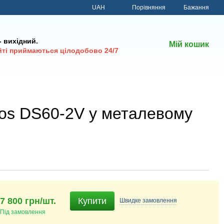
Порівняння
UAH
Бажання
 - вихідний.
Мій кошик
йті приймаються цілодобово 24/7
elos DS60-2V у металевому
7 800 грн/шт.
Купити
Швидке
замовлення
Під замовлення