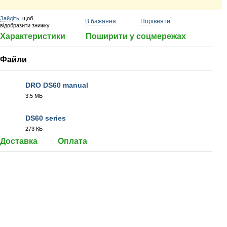
Зайдіть
, щоб
В бажання
Порівняти
відобразити знижку
Характеристики
Поширити у соцмережах
Файли
DRO DS60 manual
3.5 МБ
PDF
DS60 series
273 КБ
PDF
Доставка
Оплата