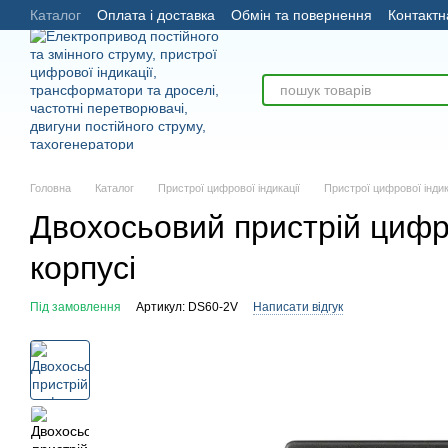
Каталог
Оплата і доставка
Обмін та повернення
Контактн
Перейти до основного контенту
Головна
Каталог
Пристрої цифрової індикації
Пристрої цифрової індик
Двохосьовий пристрій цифро
корпусі
Під замовлення
Артикул: DS60-2V
Написати відгук