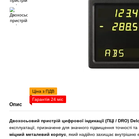
Ціна з ПДВ
Гарантія 24 міс
Опис
Двохосьовий пристрій цифрової індикації (ПЦІ / DRO) Del
експлуатації, призначене для значного підвищення точності та
міцний металевий корпус
, який надійно захищає внутрішню 