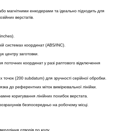
або магнітними енкодерами та ідеально підходить для
зійних верстатів.
inches).
ій системах координат (ABS/INC).
к центру заготовки.
 поточних координат у разі раптового відключення
 точок (200 subdatum) для зручності серійної обробки.
язка до референтних міток вимірювальної лінійки.
амне коригування лінійних похибок верстата.
озрахунків безпосередньо на робочому місці.
ердління отворів по колу.