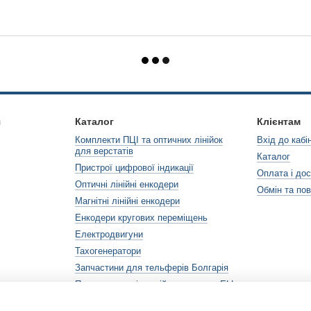
я
Каталог
Клієнтам
Комплекти ПЦІ та оптичних лінійок
Вхід до кабі
для верстатів
Каталог
Пристрої цифрової індикації
Оплата і до
Оптичні лінійні енкодери
Обмін та по
Магнітні лінійні енкодери
Енкодери кругових переміщень
Електродвигуни
Тахогенератори
Запчастини для тельферів Болгарія
Перетворювачі постійного струму ELL
(Болгарія)