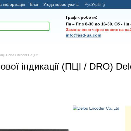
а інформація
Блог
Угода користувача
Рус
Укр
Eng
Графік роботи:
Пн – Пт з 8-30 до 16-30. Сб - Нд
Замовлення через кошик на са
info@asd-ua.com
ації Delos Encoder Co.,Ltd
вої індикації (ПЦІ / DRO) D