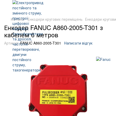
Каталог
Енкодери кругових переміщень
Енкодери кругов
Енкодер FANUC A860-2005-T301 з
кабелем 6 метров
Артикул:
FANUC A860-2005-T301
Написати відгук