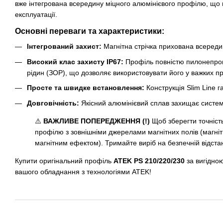
вже інтегрована всередину міцного алюмінієвого профілю, що 
експлуатації.
Основні переваги та характеристики:
Інтегрований захист:
Магнітна стрічка прихована всередин
Високий клас захисту IP67:
Профіль повністю пилонепрони
рідин (ЗОР), що дозволяє використовувати його у важких 
Просте та швидке встановлення:
Конструкція Slim Line 
Довговічність:
Якісний алюмінієвий сплав захищає систему
⚠️
ВАЖЛИВЕ ПОПЕРЕДЖЕННЯ (!)
Щоб зберегти точність
профілю з зовнішніми джерелами магнітних полів (магніт
магнітним ефектом). Тримайте виріб на безпечній відстані
Купити оригінальний профіль
ATEK PS 210/220/230
за вигідною
вашого обладнання з технологіями ATEK!