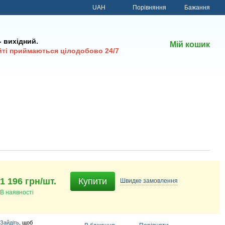
Порівняння
UAH
Бажання
 - вихідний.
Мій кошик
йті приймаються цілодобово 24/7
1 196 грн/шт.
Купити
Швидке
замовлення
В наявності
Зайдіть
, щоб