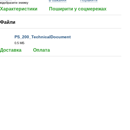
В бажання
Порівняти
відобразити знижку
Характеристики
Поширити у соцмережах
Файли
PS_200_TechnicalDocument
0.5 МБ
PDF
Доставка
Оплата