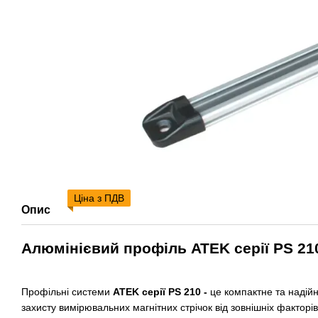
Ціна з ПДВ
Опис
Алюмінієвий профіль ATEK серії PS 210
Профільні системи
ATEK серії PS 210 -
це компактне та надій
захисту вимірювальних магнітних стрічок від зовнішніх факторі