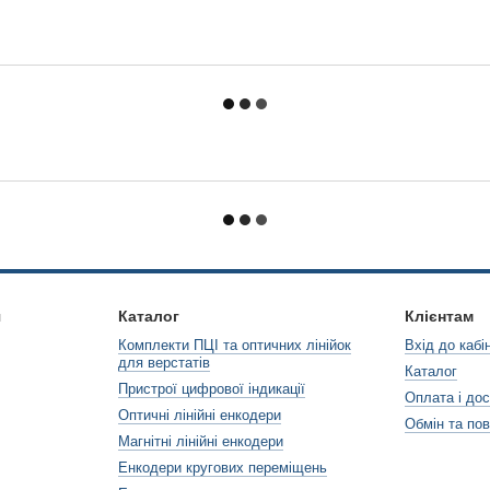
я
Каталог
Клієнтам
Комплекти ПЦІ та оптичних лінійок
Вхід до кабі
для верстатів
Каталог
Пристрої цифрової індикації
Оплата і до
Оптичні лінійні енкодери
Обмін та по
Магнітні лінійні енкодери
Енкодери кругових переміщень