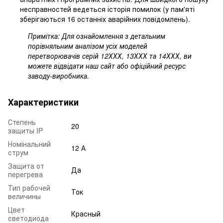
несправностей ведеться історія помилок (у пам'яті
зберігаються 16 останніх аварійних повідомлень).
Примітка: Для ознайомлення з детальним
порівняльним аналізом усіх моделей
перетворювачів серій 12ХХХ, 13ХХХ та 14ХХХ, ви
можете відвідати наш сайт або офіційний ресурс
заводу-виробника.
Характеристики
Степень
20
защиты IP
Номінальний
12 А
струм
Защита от
Да
перегрева
Тип рабочей
Ток
величины
Цвет
Красный
светодиода