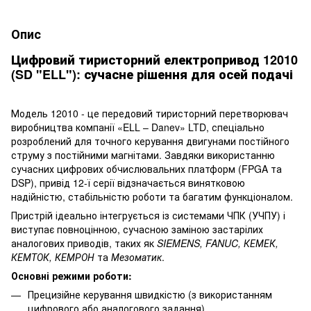
Опис
Цифровий тиристорний електропривод 12010
(SD "ELL"): сучасне рішення для осей подачі
Модель 12010 - це передовий тиристорний перетворювач
виробництва компанії «ELL – Danev» LTD, спеціально
розроблений для точного керування двигунами постійного
струму з постійними магнітами. Завдяки використанню
сучасних цифрових обчислювальних платформ (FPGA та
DSP), привід 12-ї серії відзначається винятковою
надійністю, стабільністю роботи та багатим функціоналом.
Пристрій ідеально інтегрується із системами ЧПК (УЧПУ) і
виступає повноцінною, сучасною заміною застарілих
аналогових приводів, таких як
SIEMENS, FANUC, КЕМЕК,
КЕМТОК, КЕМРОН
та
Мезоматик
.
Основні режими роботи:
Прецизійне керування швидкістю (з використанням
цифрового або аналогового задання).