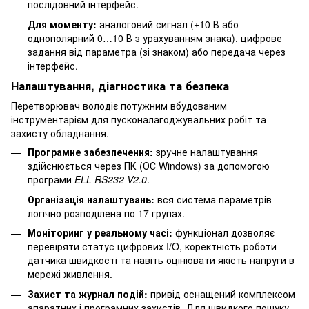
послідовний інтерфейс.
Для моменту:
аналоговий сигнал (±10 В або
однополярний 0…10 В з урахуванням знака), цифрове
задання від параметра (зі знаком) або передача через
інтерфейс.
Налаштування, діагностика та безпека
Перетворювач володіє потужним вбудованим
інструментарієм для пусконалагоджувальних робіт та
захисту обладнання.
Програмне забезпечення:
зручне налаштування
здійснюється через ПК (ОС Windows) за допомогою
програми
ELL RS232 V2.0
.
Організація налаштувань:
вся система параметрів
логічно розподілена по 17 групах.
Моніторинг у реальному часі:
функціонал дозволяє
перевіряти статус цифрових I/O, коректність роботи
датчика швидкості та навіть оцінювати якість напруги в
мережі живлення.
Захист та журнал подій:
привід оснащений комплексом
апаратних і програмних захистів. Для швидкого пошуку