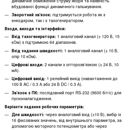
динамічне обмеження струму якоря та наявність
вбудованої функції динамічного гальмування.
Зворотний зв'язок:
підтримується робота як з
енкодером, так і з тахогенератором.
Входи, виходи та інтерфейси:
Вхід тахогенератора:
1 аналоговий канал (± 120 В, 15
кОм) з підтримкою 64 діапазонів.
Вхід задання швидкості:
1 аналоговий канал (± 10 В,
опір 10 кОм).
Цифрові входи:
2 канали з опторозв'язкою (± 24 В, 10
мА).
Цифровий вихід:
1 релейний вихід (навантаження до
100 В AC / 0.3 А або 24 В DC / 0.3 А).
Зв'язок з ПК:
послідовний порт RS-232 (9600 біт/с) для
пусконалагодження.
Варіанти задання робочих параметрів:
Для швидкості:
через аналоговий вхід (±10 В), вибір із
16 фіксованих значень, від внутрішнього параметра, за
допомогою моторного потенціометра або через