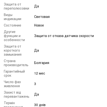
Защита от
Да
переполюсовки
Виды
Световая
индикации
Состояние
Новое
Другие
функции и
Защита от отказа датчика скорости
особенности
Защита от
короткого
Да
замыкания
Страна
Болгария
производитель
Гарантийный
12 мес
срок
Число фаз
3
живлення
Захист від
Да
перевантажень
Термін
30 днів
постачання