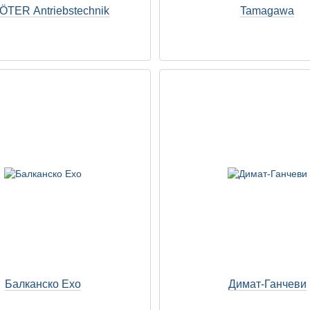
TER Antriebstechnik
Tamagawa
Балканско Ехо
Димат-Ганчеви