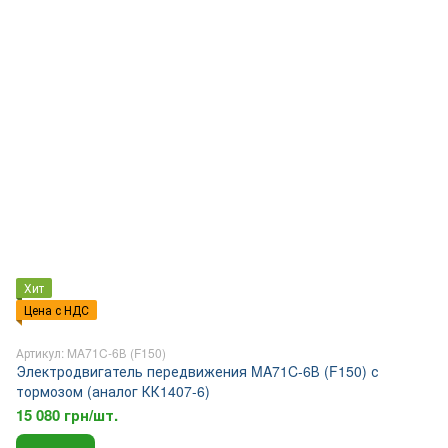
Хит
Цена с НДС
Артикул: MA71C-6В (F150)
Электродвигатель передвижения MA71C-6В (F150) с
тормозом (аналог КК1407-6)
15 080 грн/шт.