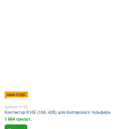
Цена с НДС
Артикул: К10Е
Контактор К10Е (10А, 42В) для болгарского тельфера
1 664 грн/шт.