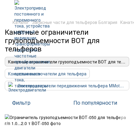
Каталог
Запасные части для тельферов Болгария
Канат
Канатные ограничители
грузоподъемности ВОТ для
тельферов
Канатные ограничители грузоподъемности ВОТ для тельферов
Концевые выключатели для тельфера
Электродвигатели передвижения тельфера MMotors (Болгария)
Фильтр
По популярности