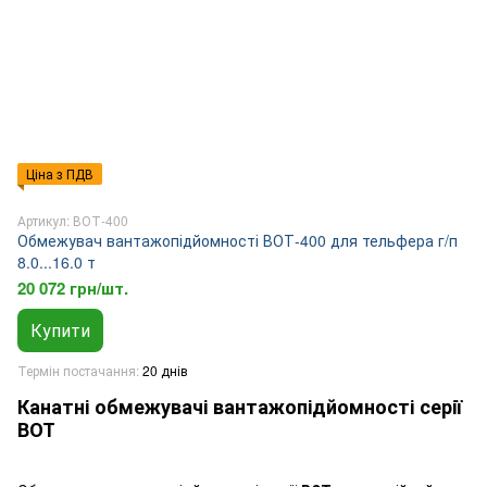
Ціна з ПДВ
Артикул: ВОТ-400
Обмежувач вантажопідйомності ВОТ-400 для тельфера г/п
8.0...16.0 т
20 072 грн/шт.
Купити
Термін постачання
20 днів
Канатні обмежувачі вантажопідйомності серії
ВОТ