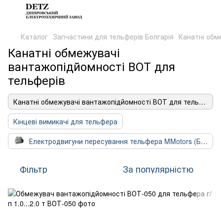
Каталог
Запчастини для тельферів Болгарія
Канатні обм
Канатні обмежувачі
вантажопідйомності ВОТ для
тельферів
Канатні обмежувачі вантажопідйомності ВОТ для тельферів
Кінцеві вимикачі для тельфера
Електродвигуни пересування тельфера MMotors (Болгарія)
Фільтр
За популярністю