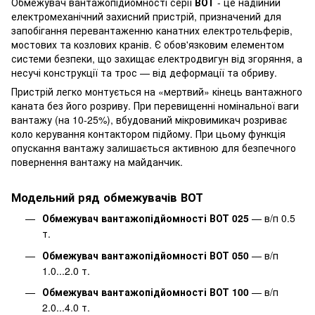
Обмежувач вантажопідйомності серії
ВОТ
- це надійний
електромеханічний захисний пристрій, призначений для
запобігання перевантаженню канатних електротельферів,
мостових та козлових кранів. Є обов'язковим елементом
системи безпеки, що захищає електродвигун від згоряння, а
несучі конструкції та трос — від деформації та обриву.
Пристрій легко монтується на «мертвий» кінець вантажного
каната без його розриву. При перевищенні номінальної ваги
вантажу (на 10-25%), вбудований мікровимикач розриває
коло керування контактором підйому. При цьому функція
опускання вантажу залишається активною для безпечного
повернення вантажу на майданчик.
Модельний ряд обмежувачів ВОТ
Обмежувач вантажопідйомності ВОТ 025
— в/п 0.5
т.
Обмежувач вантажопідйомності ВОТ 050
— в/п
1.0...2.0 т.
Обмежувач вантажопідйомності ВОТ 100
— в/п
2.0...4.0 т.