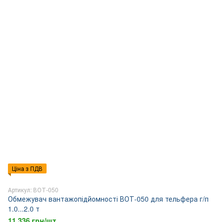
Ціна з ПДВ
Артикул: ВОТ-050
Обмежувач вантажопідйомності ВОТ-050 для тельфера г/п
1.0...2.0 т
11 336 грн/шт.