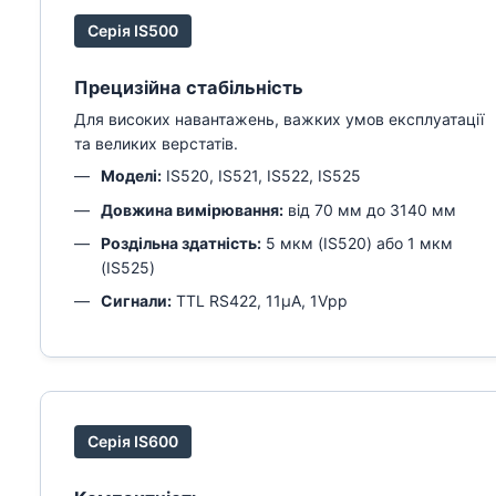
Серія IS500
Прецизійна стабільність
Для високих навантажень, важких умов експлуатації
та великих верстатів.
Моделі:
IS520, IS521, IS522, IS525
Довжина вимірювання:
від 70 мм до 3140 мм
Роздільна здатність:
5 мкм (IS520) або 1 мкм
(IS525)
Сигнали:
TTL RS422, 11µA, 1Vpp
Серія IS600