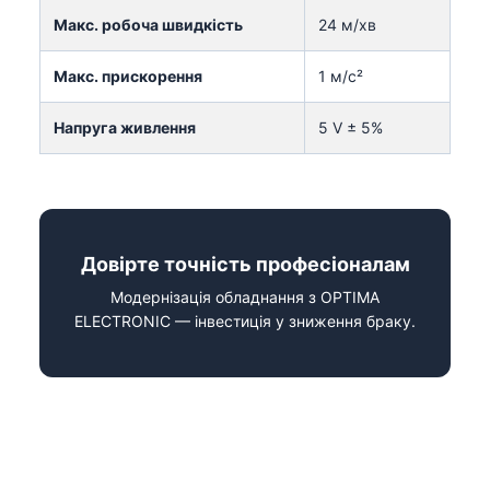
Макс. робоча швидкість
24 м/хв
Макс. прискорення
1 м/с²
Напруга живлення
5 V ± 5%
Довірте точність професіоналам
Модернізація обладнання з OPTIMA
ELECTRONIC — інвестиція у зниження браку.