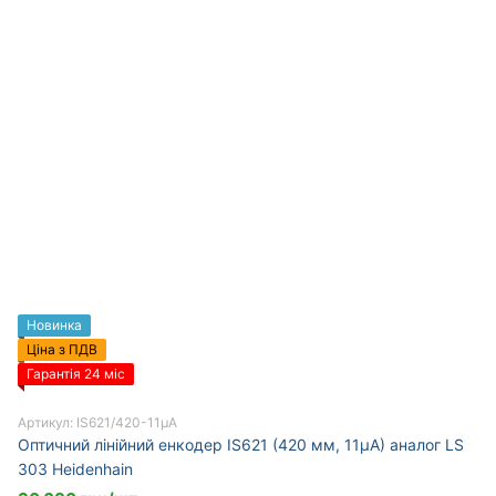
Новинка
Ціна з ПДВ
Гарантія 24 міс
Артикул: IS621/420-11µA
Оптичний лінійний енкодер IS621 (420 мм, 11µA) аналог LS
303 Heidenhain