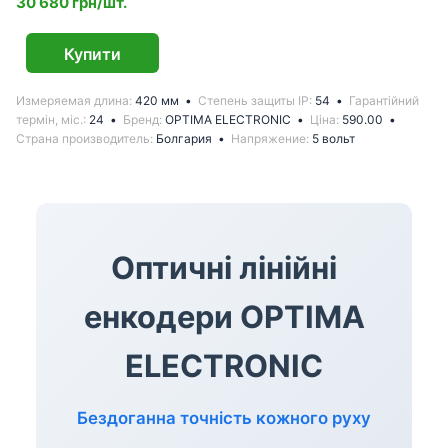
30 680 грн/шт.
Купити
Измеряемая длина
420 мм
Степень защиты IP
54
Гарантійний
термін, міс.
24
Бренд
OPTIMA ELECTRONIC
Ціна
590.00
Страна производитель
Болгария
Напряжение
5 вольт
Оптичні лінійні
енкодери OPTIMA
ELECTRONIC
Бездоганна точність кожного руху